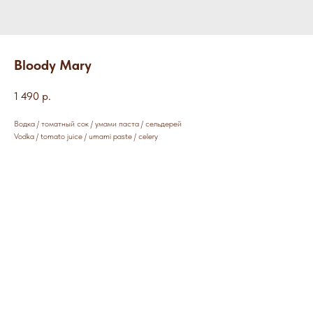
Bloody Mary
1 490
р.
Водка / томатный сок / умами паста / сельдерей
Vodka / tomato juice / umami paste / celery