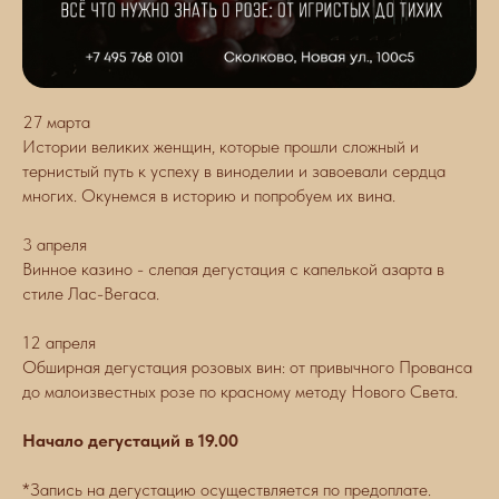
27 марта
Истории великих женщин, которые прошли сложный и
тернистый путь к успеху в виноделии и завоевали сердца
многих. Окунемся в историю и попробуем их вина.
3 апреля
Винное казино - слепая дегустация с капелькой азарта в
стиле Лас-Вегаса.
12 апреля
Обширная дегустация розовых вин: от привычного Прованса
до малоизвестных розе по красному методу Нового Света.
Начало дегустаций в 19.00
*Запись на дегустацию осуществляется по предоплате.