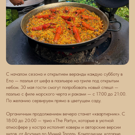
С
началом сезона и открытием веранды каждую субботу в
Eno — паэлья от шефа в паэльере на гриле под открытым
небом. 30 мая гости смогут попробовать новый спешл —
паэлью с филе морского черта и раками — с 17:00 до 21:00.
По желанию сервируем прямо в цветущем саду.
Органичным продолжением вечера станет «квартирник». С
18:00 до 20:00 — трио «The Party», которые в уютной
атмосфере у костра исполнят каверы и авторские версии
хитов, от Агутина до Мумий Тролль. Композиции, которые