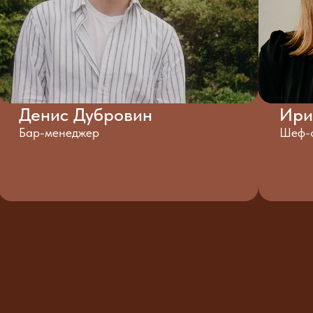
Денис Дубровин
Ири
Бар-менеджер
Шеф-