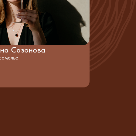
на Сазонова
сомелье