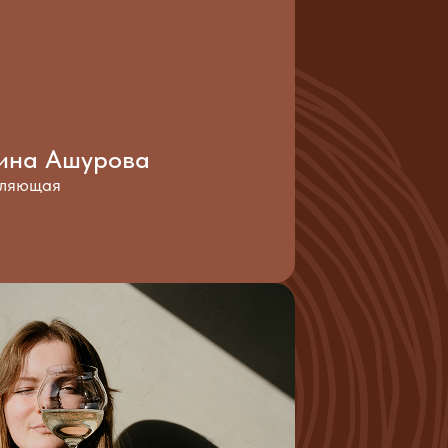
ина Ашурова
вляющая